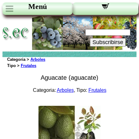
Menú
Novedades:
Su Email:
Subscribirse
Categoria >
Arboles
Tipo >
Frutales
Aguacate (aguacate)
Categoria:
Arboles
, Tipo:
Frutales