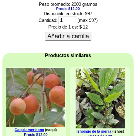
Peso promedio: 2000 gramos
Precio $12.00
Disponible en stock: 997
Cantidad:
(max 997)
Precio de 1 es:
$ 12
Añadir a cartilla
Productos similares
Caqui americano
(caqui)
Ishpingo de la sierra
(ishps)
Precio $12.00