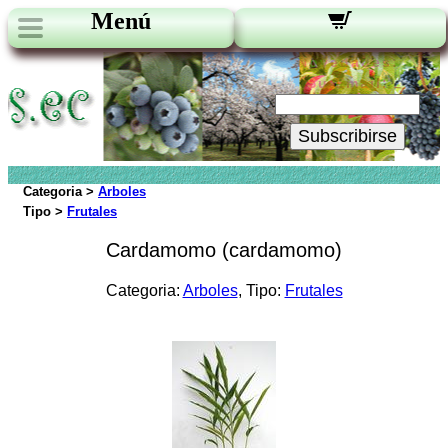
Menú
Novedades:
Su Email:
Subscribirse
Categoria >
Arboles
Tipo >
Frutales
Cardamomo (cardamomo)
Categoria:
Arboles
, Tipo:
Frutales