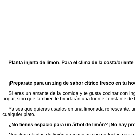
Planta injerta de limon. Para el clima de la costa/orient
¡Prepárate para un zing de sabor cítrico fresco en tu h
Si eres un amante de la comida y te gusta cocinar con in
hogar, sino que también te brindarán una fuente constante de l
Ya sea que quieras usarlos en una limonada refrescante, un
cualquier plato.
¿No tienes espacio para un árbol de limón? ¡No hay pr
Nuestras plantas de limón en macetas son perfectas para cu