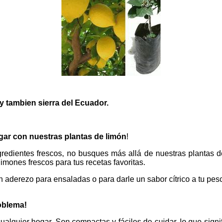
e y tambien sierra del Ecuador.
ogar con nuestras plantas de limón
!
gredientes frescos, no busques más allá de nuestras plantas 
imones frescos para tus recetas favoritas.
 aderezo para ensaladas o para darle un sabor cítrico a tu pesc
oblema!
alquier hogar. Son compactas y fáciles de cuidar, lo que signif