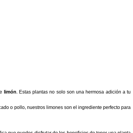
de
limón
. Estas plantas no solo son una hermosa adición a tu
ado o pollo, nuestros limones son el ingrediente perfecto para
ica que puedes disfrutar de los beneficios de tener una planta