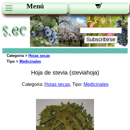
Menú
Novedades:
Su Email:
Subscribirse
Categoria >
Hojas secas
Tipo >
Medicinales
Hoja de stevia (steviahoja)
Categoria:
Hojas secas
, Tipo:
Medicinales