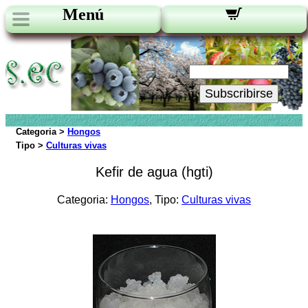
Menú
Novedades:
Su Email:
Subscribirse
Categoria >
Hongos
Tipo >
Culturas vivas
Kefir de agua (hgti)
Categoria:
Hongos
, Tipo:
Culturas vivas