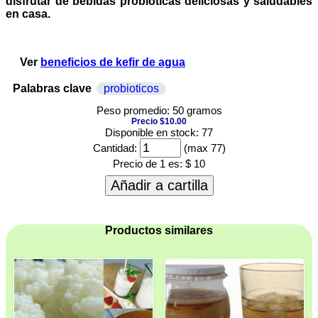
disfrutar de bebidas probióticas deliciosas y saludables
en casa.
Ver
beneficios de kefir de agua
Palabras clave
probioticos
Peso promedio: 50 gramos
Precio $10.00
Disponible en stock: 77
Cantidad:
(max 77)
Precio de 1 es:
$ 10
Añadir a cartilla
Productos similares