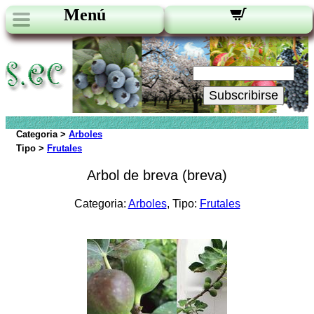
Menú
Novedades:
Su Email:
Subscribirse
Categoria >
Arboles
Tipo >
Frutales
Arbol de breva (breva)
Categoria:
Arboles
, Tipo:
Frutales