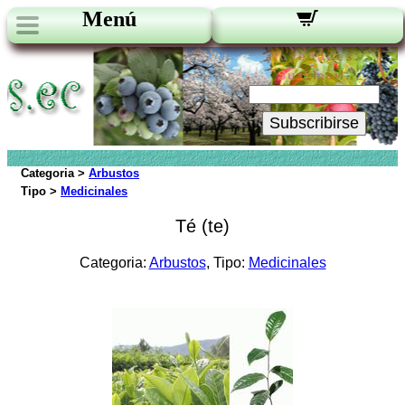
Menú
Novedades:
Su Email:
Subscribirse
Categoria >
Arbustos
Tipo >
Medicinales
Té (te)
Categoria:
Arbustos
, Tipo:
Medicinales