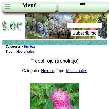
Menú
Novedades:
Su Email:
Subscribirse
Categoria >
Hierbas
Tipo >
Medicinales
Trebol rojo (trebolrojo)
Categoria:
Hierbas
, Tipo:
Medicinales