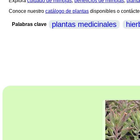
Explora
cuidado de milhojas
,
beneficios de milhojas
,
plant
Conoce nuestro
catálogo de plantas
disponibles o contáct
plantas medicinales
hier
Palabras clave