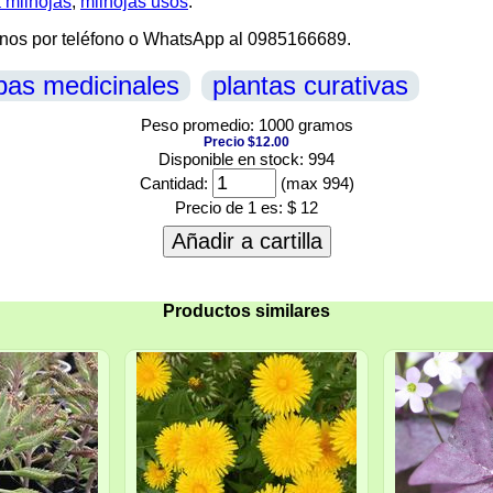
a milhojas
,
milhojas usos
.
enos por teléfono o WhatsApp al 0985166689.
bas medicinales
plantas curativas
Peso promedio: 1000 gramos
Precio $12.00
Disponible en stock: 994
Cantidad:
(max 994)
Precio de 1 es:
$ 12
Añadir a cartilla
Productos similares