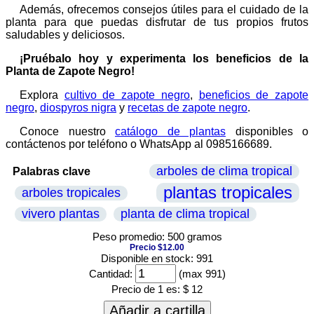
Además, ofrecemos consejos útiles para el cuidado de la
planta para que puedas disfrutar de tus propios frutos
saludables y deliciosos.
¡Pruébalo hoy y experimenta los beneficios de la
Planta de Zapote Negro!
Explora
cultivo de zapote negro
,
beneficios de zapote
negro
,
diospyros nigra
y
recetas de zapote negro
.
Conoce nuestro
catálogo de plantas
disponibles o
contáctenos por teléfono o WhatsApp al 0985166689.
arboles de clima tropical
Palabras clave
plantas tropicales
arboles tropicales
vivero plantas
planta de clima tropical
Peso promedio: 500 gramos
Precio $12.00
Disponible en stock: 991
Cantidad:
(max 991)
Precio de 1 es:
$ 12
Añadir a cartilla