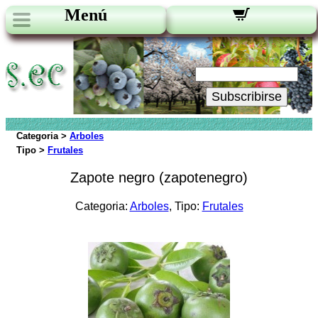
Menú
Novedades:
Su Email:
Subscribirse
Categoria >
Arboles
Tipo >
Frutales
Zapote negro (zapotenegro)
Categoria:
Arboles
, Tipo:
Frutales