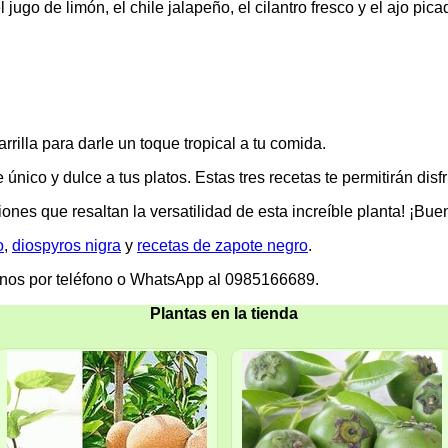
ugo de limón, el chile jalapeño, el cilantro fresco y el ajo pica
arrilla para darle un toque tropical a tu comida.
único y dulce a tus platos. Estas tres recetas te permitirán dis
ones que resaltan la versatilidad de esta increíble planta! ¡Bu
o
,
diospyros nigra
y
recetas de zapote negro
.
enos por teléfono o WhatsApp al 0985166689.
Plantas en la tienda