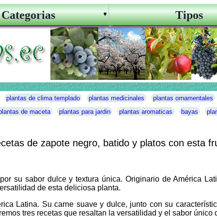
Categorias
Tipos
plantas de clima templado
plantas medicinales
plantas ornamentales
plantas de maceta
plantas para jardin
plantas aromaticas
bayas
pla
cetas de zapote negro, batido y platos con esta fr
or su sabor dulce y textura única. Originario de América Lati
rsatilidad de esta deliciosa planta.
ca Latina. Su carne suave y dulce, junto con su característico
remos tres recetas que resaltan la versatilidad y el sabor único